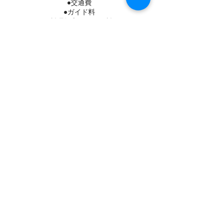
●交通費
●ガイド料
●料理教室レッスン料
●材料費
●保険料（料理教室のみ）
＜キャンセルポリシー＞
ご予約日の3日前以降：50%
ご予約日の前日または不参加：100%
このコースにご興味のある方は、ご予約をリ
クエストしてください。ご予約にはクレジッ
トカード又は銀行振込で事前払いとなりま
す。
Cancellation Policy
実施日の3日前よりキャンセル料５０％、前