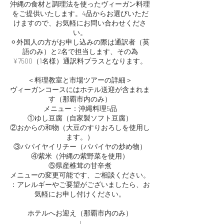
沖縄の食材と調理法を使ったヴィーガン料理
をご提供いたします。4品からお選びいただ
けますので、お気軽にお問い合わせくださ
い。
⚪︎外国人の方がお申し込みの際は通訳者（英
語のみ）と2名で担当します、その為
¥7500（1名様）通訳料プラスとなります。
＜料理教室と市場ツアーの詳細＞
ヴィーガンコースにはホテル送迎が含まれま
す（那覇市内のみ）
メニュー：沖縄料理5品
①ゆし豆腐（自家製ソフト豆腐）
②おからの和物（大豆のすりおろしを使用し
ます。）
③パパイヤイリチー（パパイヤの炒め物）
④紫米（沖縄の紫野菜を使用）
⑤県産椎茸の甘辛煮
メニューの変更可能です、ご相談ください。
：アレルギーやご要望がございましたら、お
気軽にお申し付けください。
ホテルへお迎え（那覇市内のみ）
↓