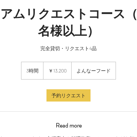
ミアムリクエストコース（
名様以上）
完全貸切・リクエスト4品
13,200
円
3時間
3
￥13,200
よんなーフード
時
間
予約リクエスト
Read more