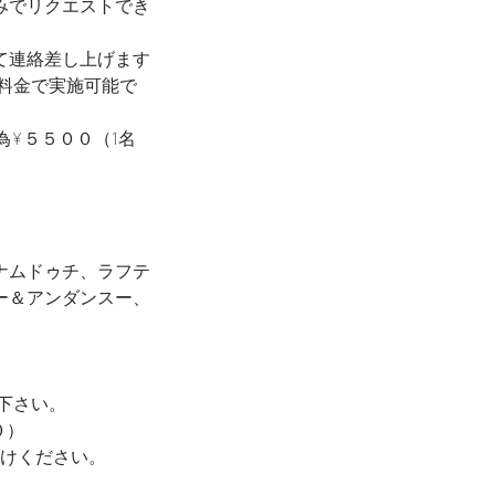
みでリクエストでき
て連絡差し上げます
料金で実施可能で
為¥５５００（1名
ナムドゥチ、ラフテ
ー＆アンダンスー、
下さい。
０）
けください。