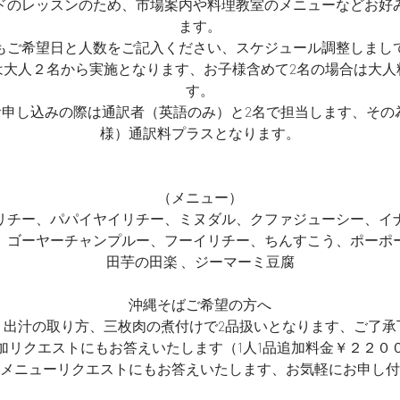
ドのレッスンのため、市場案内や料理教室のメニューなどお好
ます。
もご希望日と人数をご記入ください、スケジュール調整しまし
は大人２名から実施となります、お子様含めて2名の場合は大人
す。
お申し込みの際は通訳者（英語のみ）と2名で担当します、その
様）通訳料プラスとなります。
（メニュー）
リチー、パパイヤイリチー、ミヌダル、クファジューシー、イ
、ゴーヤーチャンプルー、フーイリチー、ちんすこう、ポーポ
田芋の田楽 、ジーマーミ豆腐
沖縄そばご希望の方へ
、出汁の取り方、三枚肉の煮付けで2品扱いとなります、ご了承
加リクエストにもお答えいたします（1人1品追加料金￥２２０
メニューリクエストにもお答えいたします、お気軽にお申し付