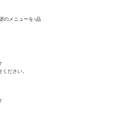
望のメニューを4品
す
せください。
す